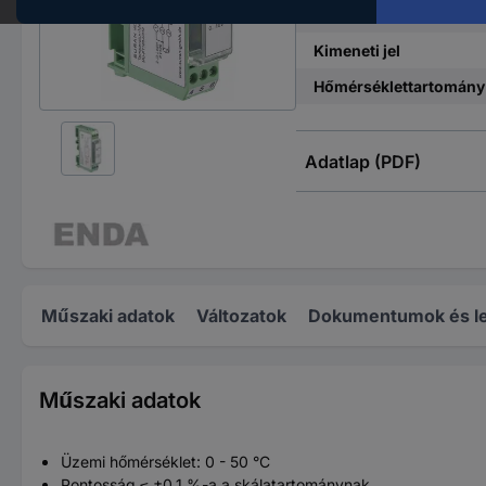
Bemeneti jel
Kimeneti jel
Hőmérséklettartomány
Adatlap (PDF)
Műszaki adatok
Változatok
Dokumentumok és le
Műszaki adatok
Üzemi hőmérséklet: 0 - 50 °C
Pontosság ≤ ±0,1 %-a a skálatartománynak