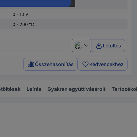
PT100
0 - 10 V
0 - 200 °C
Letöltés
English
Összehasonlítás
Kedvencekhez
töltések
Leírás
Gyakran együtt vásárolt
Tartozéko