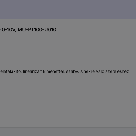
Ó 0-10V, MU-PT100-U010
átalakító, linearizált kimenettel, szabv. sinekre való szereléshez