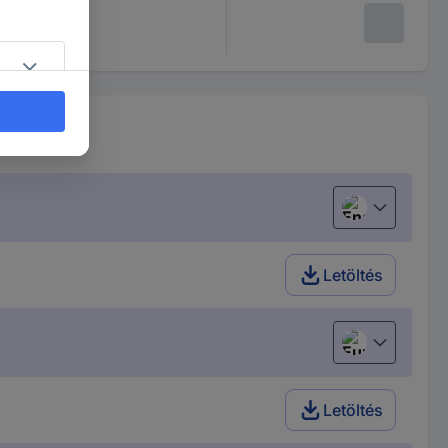
English
Letöltés
European uni
Letöltés