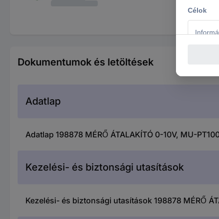
Dokumentumok és letöltések
Adatlap
Adatlap 198878 MÉRŐ ÁTALAKÍTÓ 0-10V, MU-PT10
Kezelési- és biztonsági utasítások
Kezelési- és biztonsági utasítások 198878 MÉRŐ 