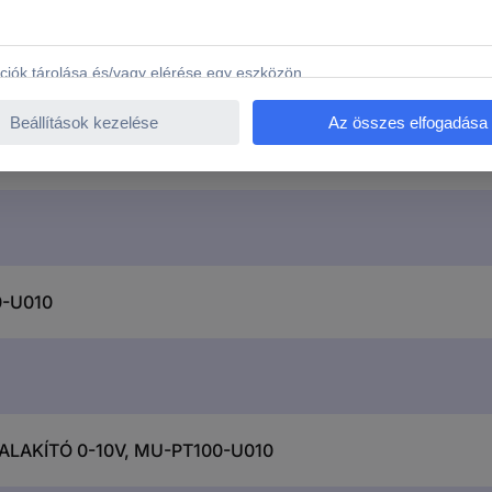
0-U010
ÁTALAKÍTÓ 0-10V, MU-PT100-U010