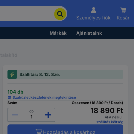
Személyes fiók
Kosár
Márkák
Ajánlataink
alakító
Szállítás: 8. 12. Sze.
104 db
Szaküzlet készletének megtekintése
Szám
Összesen (18 890 Ft / Darab)
18 890 Ft
db
ÁFA nélkül
szállítás költség
Hozzáadás a kosárhoz