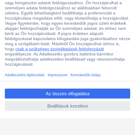
Több, mint 15000 vásárlói értékelés
Szaküzlet a Teréz krt. 23. alatt
Áruházunk értékelése: 8.2 / 10
Ajánlatkérés (RFQ)
ccp.user.init.failed.titl
e
Vevőszolgálat
ccp.user.init.failed
Rólunk