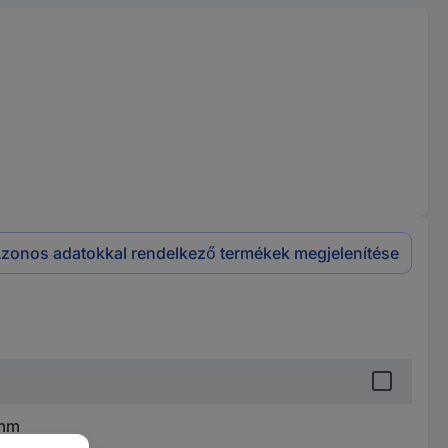
zonos adatokkal rendelkező termékek megjelenítése
 mm