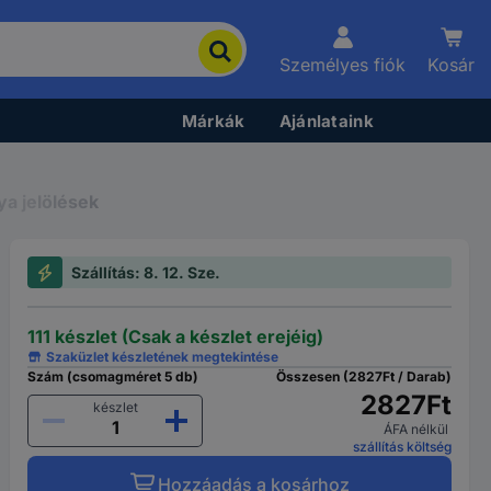
Személyes fiók
Kosár
Márkák
Ajánlataink
ya jelölések
Szállítás: 8. 12. Sze.
111 készlet (Csak a készlet erejéig)
Szaküzlet készletének megtekintése
Szám (csomagméret 5 db)
Összesen (2827Ft / Darab)
2827Ft
készlet
ÁFA nélkül
szállítás költség
Hozzáadás a kosárhoz