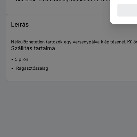
Leírás
Nélkülözhetetlen tartozék egy versenypálya kiépítésénél. Külö
Szállítás tartalma
5 pilon
Ragasztószalag.