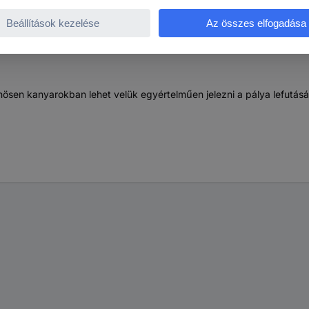
nösen kanyarokban lehet velük egyértelműen jelezni a pálya lefutásá