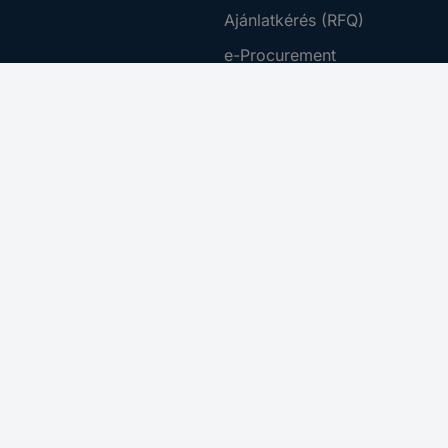
Ajánlatkérés (RFQ)
e-Procurement
rződési Feltételek
Beszerzés szolgáltatás
tájékoztató
Ütemezett rendelés
ing Platform
Business Plus
 Disclosure Program
Letöltő Központ
az akadálymentesítésről
Kalibrálás
Adattörlés
a