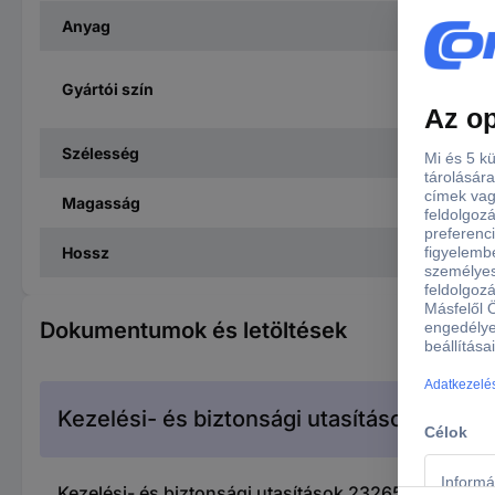
Anyag
Gyártói szín
Szélesség
Magasság
Hossz
Dokumentumok és letöltések
Kezelési- és biztonsági utasítások
Kezelési- és biztonsági utasítások 232658 Mini pil