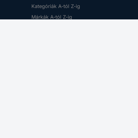
Kategóriák A-tól Z-ig
Márkák A-tól Z-ig
Újdonságok
Promóciók
Cikkek
Küldés
Vevőszolgálat
Műszaki tanácsadás és
technikai kérdések
(06-1) 319-0250