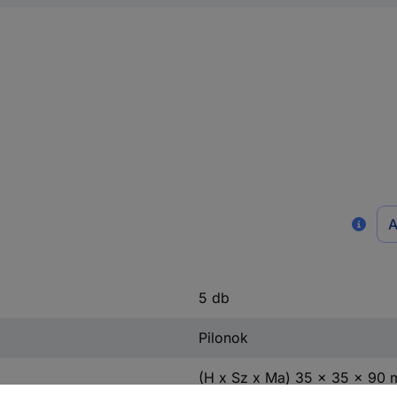
A
5 db
Pilonok
(H x Sz x Ma) 35 x 35 x 90