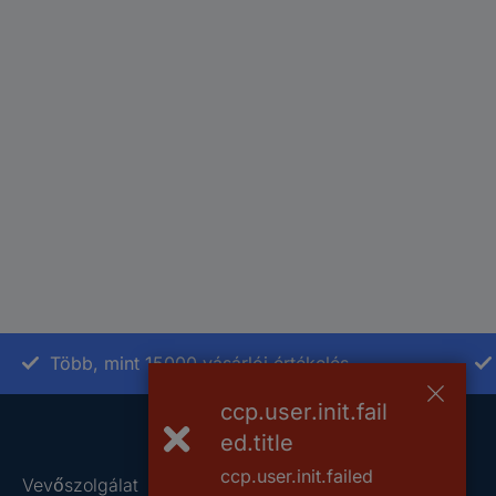
Több, mint 15000 vásárlói értékelés
ccp.user.init.fail
ed.title
ccp.user.init.failed
Vevőszolgálat
Rólunk