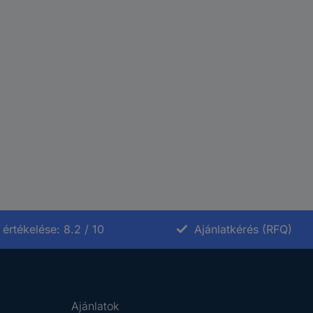
értékelése: 8.2 / 10
Ajánlatkérés (RFQ)
Ajánlatok