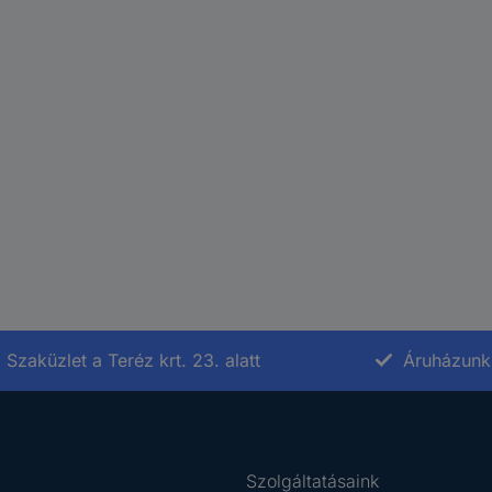
Szaküzlet a Teréz krt. 23. alatt
Áruházunk 
Szolgáltatásaink