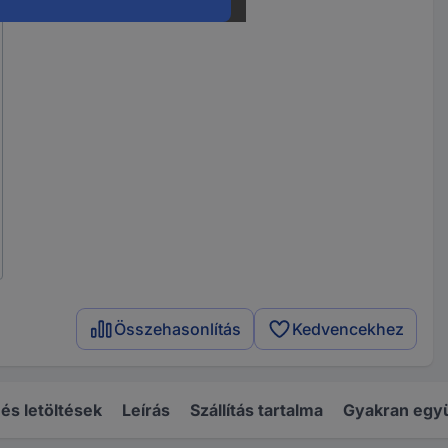
Összehasonlítás
Kedvencekhez
s letöltések
Leírás
Szállítás tartalma
Gyakran együ