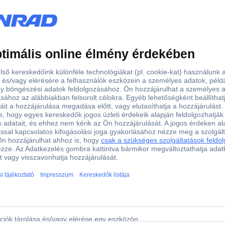
Műanyag
Piros
Fehér
35 mm
90 mm
35 mm
on 90 mm