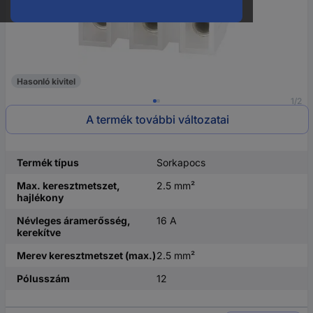
Hasonló kivitel
1/2
A termék további változatai
Termék típus
Sorkapocs
Max. keresztmetszet,
2.5 mm²
hajlékony
Névleges áramerősség,
16 A
kerekítve
Merev keresztmetszet (max.)
2.5 mm²
Pólusszám
12