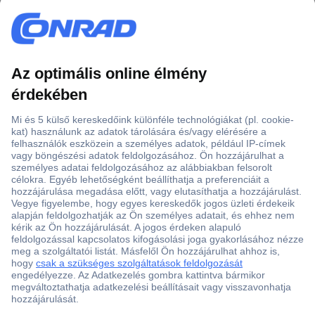
Több, mint 15000 vásárlói értékelés
Szaküzlet a Teréz krt. 23. alatt
Áruházunk értékelése: 8.2 / 10
Ajánlatkérés (RFQ)