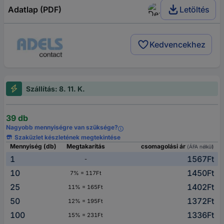
Adatlap (PDF)
Letöltés
Kedvencekhez
Szállítás: 8. 11. K.
39 db
Nagyobb mennyiségre van szüksége?
Szaküzlet készletének megtekintése
Mennyiség (db)
Megtakarítás
csomagolási ár
(ÁFA nélkül)
1
1567Ft
-
10
1450Ft
7% = 117Ft
25
1402Ft
11% = 165Ft
50
1372Ft
12% = 195Ft
100
1336Ft
15% = 231Ft