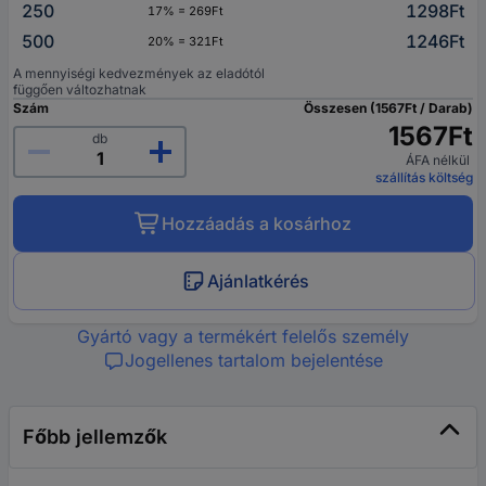
250
1298Ft
17% = 269Ft
500
1246Ft
20% = 321Ft
A mennyiségi kedvezmények az eladótól
függően változhatnak
Szám
Összesen (1567Ft / Darab)
1567Ft
db
ÁFA nélkül
szállítás költség
Hozzáadás a kosárhoz
Ajánlatkérés
Gyártó vagy a termékért felelős személy
Jogellenes tartalom bejelentése
Főbb jellemzők