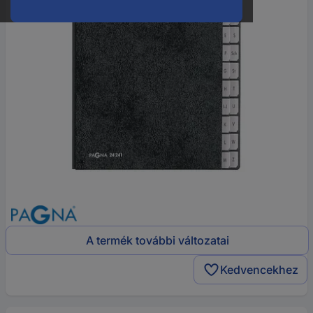
A termék további változatai
Kedvencekhez