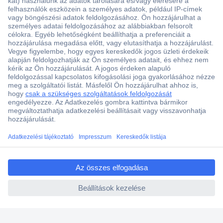
Több, mint 15000 vásárlói értékelés
Szaküzlet a Teréz krt. 23. alatt
Áruházunk értékelése: 8.2 / 10
Ajánlatkérés (RFQ)
ccp.user.init.failed.titl
e
Vevőszolgálat
ccp.user.init.failed
Rólunk