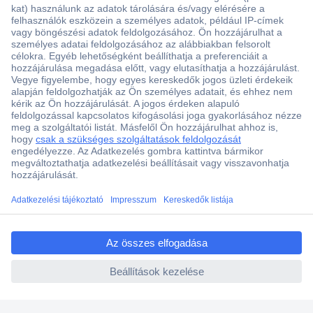
Több, mint 15000 vásárlói értékelés
Szaküzlet a Teréz krt. 23. alatt
ccp.user.init.failed.titl
Áruházunk értékelése: 8.2 / 10
e
Ajánlatkérés (RFQ)
ccp.user.init.failed
Vevőszolgálat