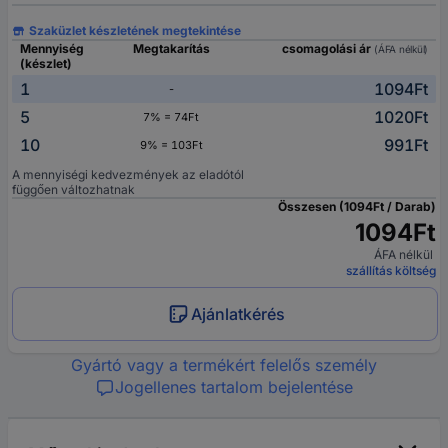
Szaküzlet készletének megtekintése
Mennyiség
Megtakarítás
csomagolási ár
(ÁFA nélkül)
(készlet)
1
1094Ft
-
5
1020Ft
7% = 74Ft
10
991Ft
9% = 103Ft
A mennyiségi kedvezmények az eladótól
függően változhatnak
Összesen (1094Ft / Darab)
1094Ft
ÁFA nélkül
szállítás költség
Ajánlatkérés
Gyártó vagy a termékért felelős személy
Jogellenes tartalom bejelentése