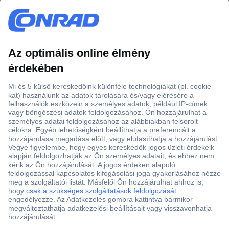
Több, mint 15000 vásárlói értékelés
Szaküzlet a Teréz krt. 23. alatt