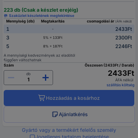
223 db (Csak a készlet erejéig)
Szaküzlet készletének megtekintése
Mennyiség (db)
Megtakarítás
csomagolási ár
(ÁFA nélkül)
1
2433Ft
-
3
2300Ft
5% = 133Ft
5
2246Ft
8% = 187Ft
A mennyiségi kedvezmények az eladótól
függően változhatnak
Szám
Összesen (2433Ft / Darab)
2433Ft
db
ÁFA nélkül
szállítás költség
Hozzáadás a kosárhoz
Ajánlatkérés
Gyártó vagy a termékért felelős személy
Jogellenes tartalom bejelentése