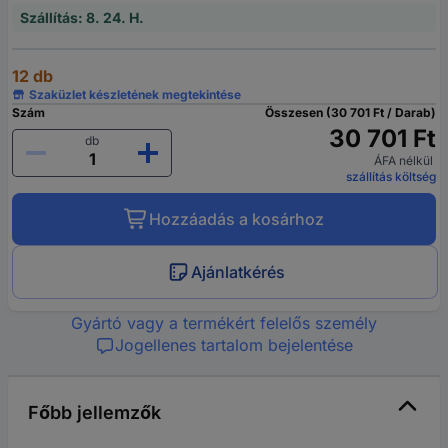
Szállítás: 8. 24. H.
12 db
Szaküzlet készletének megtekintése
Szám
Összesen (30 701 Ft / Darab)
30 701 Ft
db
ÁFA nélkül
szállítás költség
Hozzáadás a kosárhoz
Ajánlatkérés
Gyártó vagy a termékért felelős személy
Jogellenes tartalom bejelentése
Főbb jellemzők