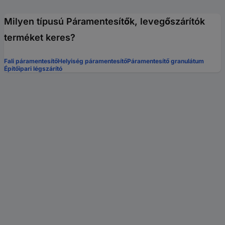
Milyen típusú Páramentesítők, levegőszárítók
terméket keres?
Fali páramentesítő
Helyiség páramentesítő
Páramentesítő granulátum
Építőipari légszárító