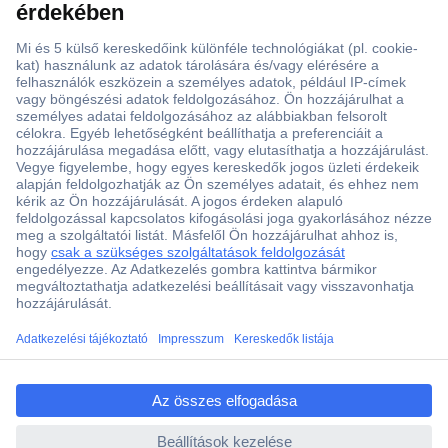
Több, mint 15000 vásárlói értékelés
Szaküzlet a Teréz krt. 23. alatt
Áruházunk értékelése: 8.2 / 10
Ajánlatkérés (RFQ)
ccp.user.init.failed.titl
e
Vevőszolgálat
ccp.user.init.failed