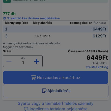
777 db
Szaküzlet készletének megtekintése
Mennyiség (db)
Megtakarítás
csomagolási ár
(ÁFA nélkül)
1
6449Ft
-
3
6129Ft
5% = 320Ft
A mennyiségi kedvezmények az eladótól
függően változhatnak
Szám
Összesen (6449Ft / Darab)
6449Ft
db
ÁFA nélkül
szállítás költség
Hozzáadás a kosárhoz
Ajánlatkérés
Gyártó vagy a termékért felelős személy
Jogellenes tartalom bejelentése