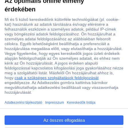
Több, mint 15000 vásárlói értékelés
Szaküzlet a Teréz krt. 23. alatt
Áruházunk értékelése: 8.2 / 10
Ajánlatkérés (RFQ)
ccp.user.init.failed.titl
e
Vevőszolgálat
ccp.user.init.failed