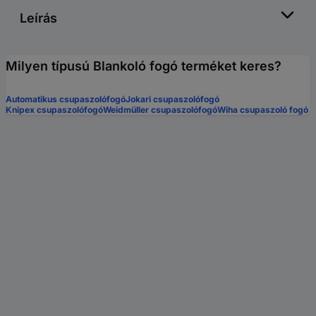
Leírás
Milyen típusú Blankoló fogó terméket keres?
Automatikus csupaszolófogó
Jokari csupaszolófogó
Knipex csupaszolófogó
Weidmüller csupaszolófogó
Wiha csupaszoló fogó