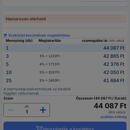
Hamarosan elérhető
Szaküzlet készletének megtekintése
Mennyiség (db)
Megtakarítás
csomagolási ár
(ÁFA nélkül)
1
44 087 Ft
-
3
42 865 Ft
3% = 1222Ft
5
42 376 Ft
4% = 1711Ft
10
42 050 Ft
5% = 2037Ft
25
41 684 Ft
5% = 2403Ft
A mennyiségi kedvezmények az eladótól
függően változhatnak
Szám
Összesen (44 087 Ft / Darab)
44 087 Ft
db
ÁFA nélkül
szállítás költség
Hozzáadás a kosárhoz