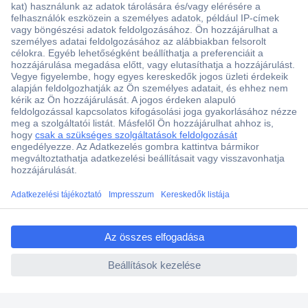
Több, mint 15000 vásárlói értékelés
Szaküzlet a Teréz krt. 23. alatt
Áruházunk értékelése: 8.2 / 10
Ajánlatkérés (RFQ)
ccp.user.init.failed.titl
e
Vevőszolgálat
ccp.user.init.failed
Rólunk