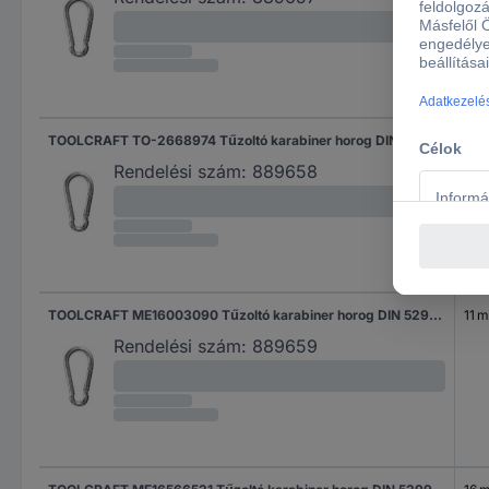
TOOLCRAFT TO-2668974 Tűzoltó karabiner horog DIN 5299 (H x Sz) 90 mm x 9 mm 1 db
10 
Rendelési szám:
889658
TOOLCRAFT ME16003090 Tűzoltó karabiner horog DIN 5299 (H x Sz) 100 mm x 10 mm 1 db
11 
Rendelési szám:
889659