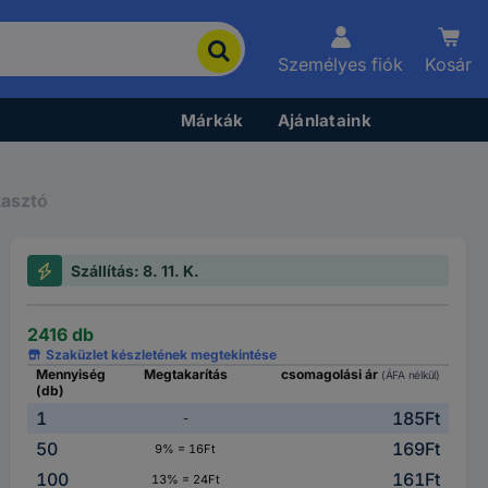
Személyes fiók
Kosár
Márkák
Ajánlataink
kasztó
Szállítás: 8. 11. K.
2416 db
Szaküzlet készletének megtekintése
Mennyiség
Megtakarítás
csomagolási ár
(ÁFA nélkül)
(db)
1
185Ft
-
50
169Ft
9% = 16Ft
100
161Ft
13% = 24Ft