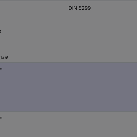
DIN 5299
)
rla Ø
mm
mm