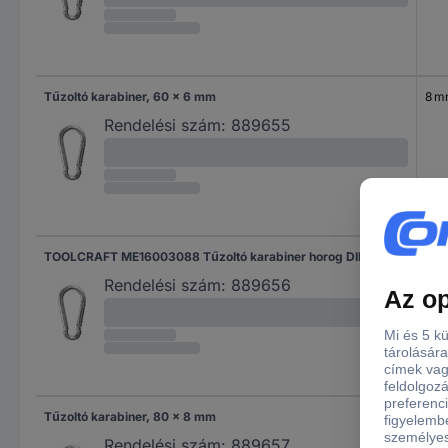
Tűzoltó karabiner, 60 x 6 mm
8 
Rendelési szám:
889655
TOOLCRAFT ME16003088 Tűzoltó karabiner horog DIN 5299 (H x Sz) 70 mm x 7 mm 1 db
8 
Rendelési szám:
889656
Tűzoltó karabiner, 80 x 8 mm
9 
Rendelési szám:
889657