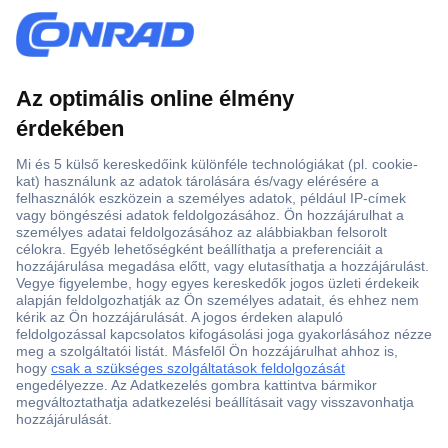
Több, mint 15000 vásárlói értékelés
Szaküzlet a Teréz krt. 23. alatt
Áruházunk értékelése: 8.2 / 10
Ajánlatkérés (RFQ)