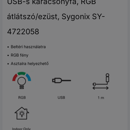
USB-s karácsonyfa, RGB
átlátszó/ezüst, Sygonix SY-
4722058
Beltéri használatra
RGB fény
Asztalra helyezhető