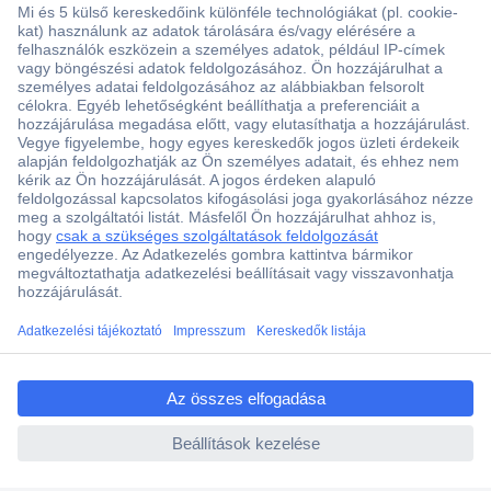
Több, mint 15000 vásárlói értékelés
Szaküzlet a Teréz krt. 23. alatt
Áruházunk értékelése: 8.2 / 10
Ajánlatkérés (RFQ)
ccp.user.init.failed.titl
e
Vevőszolgálat
ccp.user.init.failed
Rólunk