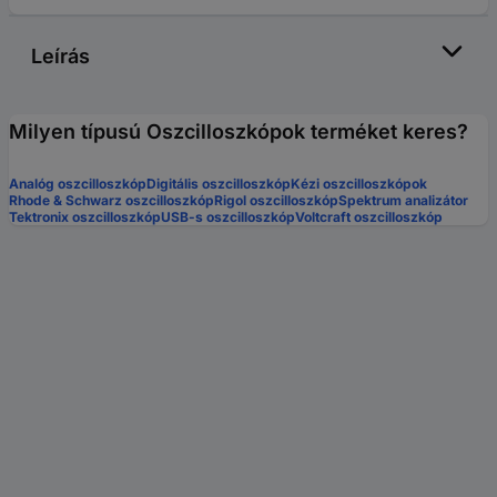
Leírás
Milyen típusú Oszcilloszkópok terméket keres?
Analóg oszcilloszkóp
Digitális oszcilloszkóp
Kézi oszcilloszkópok
Rhode & Schwarz oszcilloszkóp
Rigol oszcilloszkóp
Spektrum analizátor
Tektronix oszcilloszkóp
USB-s oszcilloszkóp
Voltcraft oszcilloszkóp