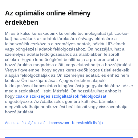
Több, mint 15000 vásárlói értékelés
Szaküzlet a Teréz krt. 23. alatt
Áruházunk értékelése: 8.2 / 10
Ajánlatkérés (RFQ)
ccp.user.init.failed.titl
e