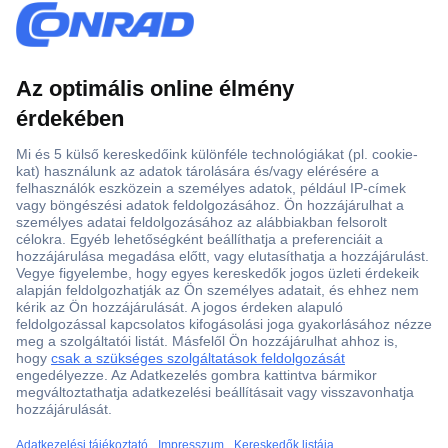
Több, mint 15000 vásárlói értékelés
Szaküzlet a Teréz krt. 23. alatt