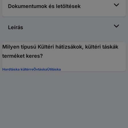
Dokumentumok és letöltések
Leírás
Milyen típusú Kültéri hátizsákok, kültéri táskák
terméket keres?
Hordtáska kültérre
Övtáska
Útitáska